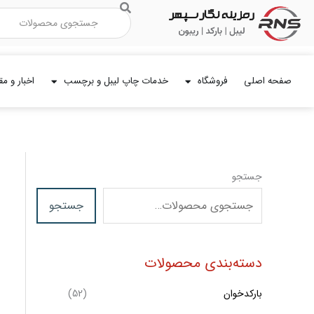
رش
جستجو
ه
حتوا
صفحه اصلی
فروشگاه
خدمات چاپ لیبل و برچسب
اخبار و مق
ح
ح
جستجو
د
د
ا
ا
جستجو
ق
ك
ث
ل
دسته‌بندی محصولات
ر
ق
ی
ق
بارکدخوان
(52)
ي
م