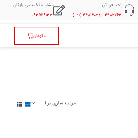
واحد فروش
مشاوره تخصصی رایگان
09351191331
44827630 - 44814058 (021)
سبد
0
تومان
خرید