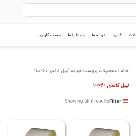
الات
گالری
درباره ما
ارتباط با ما
حساب کاربری
Sorted
خانه
/ محصولات برچسب خورده “لیبل کاغذی 60×100”
by
latest
لیبل کاغذی 60×100
Filter
Showing all 2 results