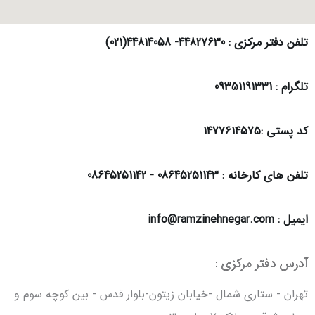
تلفن دفتر مرکزی : 44827630- 44814058(021)
تلگرام : 09351191331
کد پستی :1477614575
تلفن های کارخانه : 08645251143 - 08645251142
ایمیل : info@ramzinehnegar.com
آدرس دفتر مرکزی :
تهران - ستاری شمال -خیابان زیتون-بلوار قدس - بین کوچه سوم و