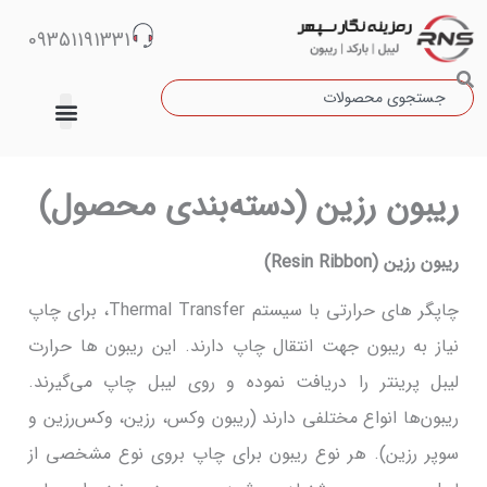
رش
09351191331
ه
حتوا
جستجو
دسته‌بندی نشده
ریبون رزین (دسته‌بندی محصول)
ریبون رزین (Resin Ribbon)
چاپگر های حرارتی با سیستم Thermal Transfer، برای چاپ
نیاز به ریبون جهت انتقال چاپ دارند. این ریبون ها حرارت
لیبل پرینتر را دریافت نموده و روی لیبل چاپ می‌گیرند.
ریبون‌ها انواع مختلفی دارند (ریبون وکس، رزین، وکس‌رزین و
سوپر رزین). هر نوع ریبون برای چاپ بروی نوع مشخصی از