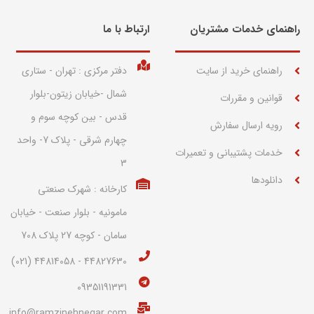
راهنمای خدمات مشتریان
ارتباط با ما​
راهنمای خرید از سایت
دفتر مرکزی : تهران - ستاری
شمال -خیابان زیتون-بلوار
قوانین و مقررات
قدس - بین کوچه سوم و
رویه ارسال سفارش
چهارم شرقی - پلاک 7- واحد
خدمات پشتیبانی و تعمیرات
3
دانلودها
کارخانه : شهرک صنعتی
مامونیه - بلوار صنعت - خیابان
سامان - کوچه 27 پلاک 708
44827630 - 44814058 (021)
09351191331
info@ramzinehnegar.com