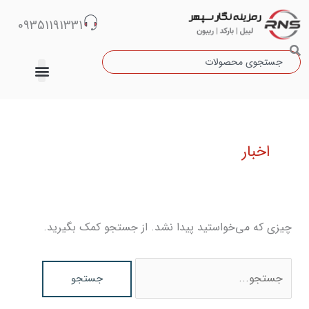
رش
09351191331
ه
حتوا
جستجو
دسته‌بندی نشده
جستجو
برای:
اخبار
چیزی که می‌خواستید پیدا نشد. از جستجو کمک بگیرید.