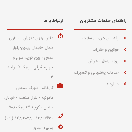
راهنمای خدمات مشتریان
ارتباط با ما​
راهنمای خرید از سایت
دفتر مرکزی : تهران - ستاری
شمال -خیابان زیتون-بلوار
قوانین و مقررات
قدس - بین کوچه سوم و
رویه ارسال سفارش
چهارم شرقی - پلاک 7- واحد
خدمات پشتیبانی و تعمیرات
3
دانلودها
کارخانه : شهرک صنعتی
مامونیه - بلوار صنعت - خیابان
سامان - کوچه 27 پلاک 708
44827630 - 44814058 (021)
09351191331