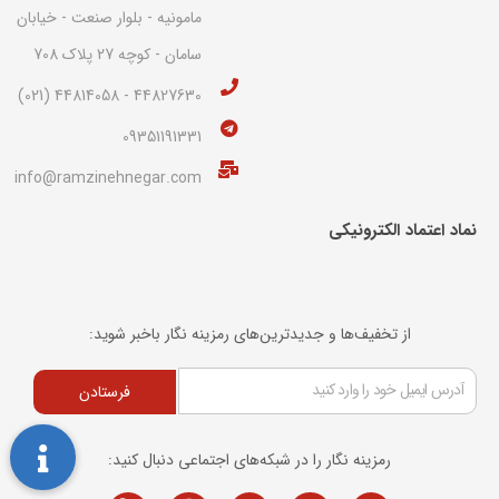
مامونیه - بلوار صنعت - خیابان
سامان - کوچه 27 پلاک 708
44827630 - 44814058 (021)
09351191331
info@ramzinehnegar.com
نماد اعتماد الکترونیکی​
از تخفیف‌ها و جدیدترین‌های رمزینه نگار باخبر شوید:
فرستادن
رمزینه نگار را در شبکه‌های اجتماعی دنبال کنید: