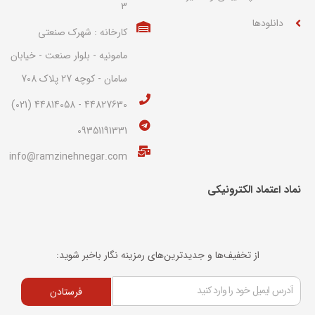
3
دانلودها
کارخانه : شهرک صنعتی
مامونیه - بلوار صنعت - خیابان
سامان - کوچه 27 پلاک 708
44827630 - 44814058 (021)
09351191331
info@ramzinehnegar.com
نماد اعتماد الکترونیکی​
از تخفیف‌ها و جدیدترین‌های رمزینه نگار باخبر شوید:
فرستادن