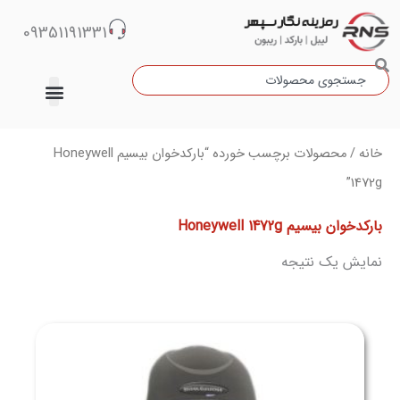
رش
09351191331
ه
حتوا
جستجو
دسته‌بندی نشده
خانه
/ محصولات برچسب خورده “بارکدخوان بیسیم Honeywell
1472g”
بارکدخوان بیسیم Honeywell 1472g
نمایش یک نتیجه