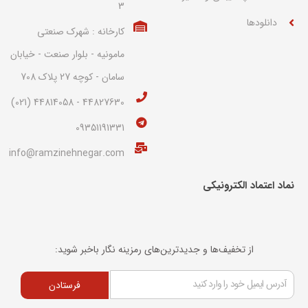
3
دانلودها
کارخانه : شهرک صنعتی
مامونیه - بلوار صنعت - خیابان
سامان - کوچه 27 پلاک 708
44827630 - 44814058 (021)
09351191331
info@ramzinehnegar.com
نماد اعتماد الکترونیکی​
از تخفیف‌ها و جدیدترین‌های رمزینه نگار باخبر شوید:
فرستادن