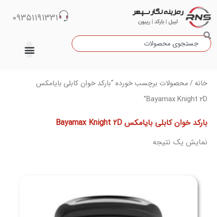
رش
09351191331
ه
حتوا
جستجو
دسته‌بندی نشده
خانه
/ محصولات برچسب خورده “بارکد خوان کابلی بایامکس
Bayamax Knight 2D”
بارکد خوان کابلی بایامکس Bayamax Knight 2D
نمایش یک نتیجه