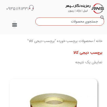
رش
09351191331
ه
حتوا
جستجو
دسته‌بندی نشده
خانه
/ محصولات برچسب خورده “برچسب دیجی کالا”
برچسب دیجی کالا
نمایش یک نتیجه