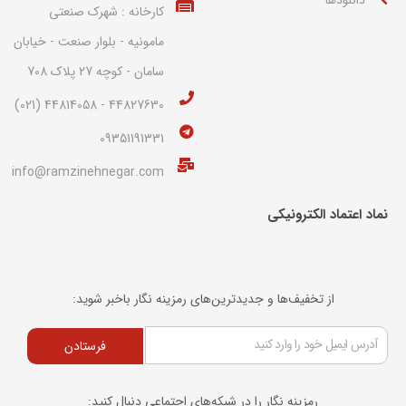
کارخانه : شهرک صنعتی
مامونیه - بلوار صنعت - خیابان
سامان - کوچه 27 پلاک 708
44827630 - 44814058 (021)
09351191331
info@ramzinehnegar.com
نماد اعتماد الکترونیکی​
از تخفیف‌ها و جدیدترین‌های رمزینه نگار باخبر شوید:
فرستادن
رمزینه نگار را در شبکه‌های اجتماعی دنبال کنید: