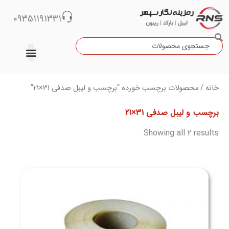
رش
09351191331
ه
حتوا
جستجو
دسته‌بندی نشده
Sorted
خانه
/ محصولات برچسب خورده “برچسب و لیبل صدفی 31×21”
by
latest
برچسب و لیبل صدفی 31×21
Showing all 2 results