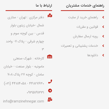
راهنمای خدمات مشتریان
ارتباط با ما​
راهنمای خرید از سایت
دفتر مرکزی : تهران - ستاری
شمال -خیابان زیتون-بلوار
قوانین و مقررات
قدس - بین کوچه سوم و
رویه ارسال سفارش
چهارم شرقی - پلاک 7- واحد
خدمات پشتیبانی و تعمیرات
3
دانلودها
کارخانه : شهرک صنعتی
مامونیه - بلوار صنعت - خیابان
سامان - کوچه 27 پلاک 708
44827630 - 44814058 (021)
09351191331
info@ramzinehnegar.com