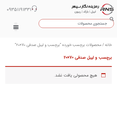
رش
09351191331
ه
حتوا
جستجو
دسته‌بندی نشده
خانه
/ محصولات برچسب خورده “برچسب و لیبل صدفی 70×20”
برچسب و لیبل صدفی 70×20
هیچ محصولی یافت نشد.