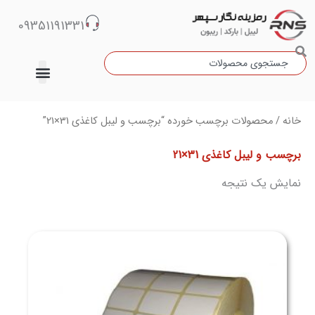
رش
09351191331
ه
حتوا
جستجو
دسته‌بندی نشده
خانه
/ محصولات برچسب خورده “برچسب و لیبل کاغذی 31×21”
برچسب و لیبل کاغذی 31×21
نمایش یک نتیجه