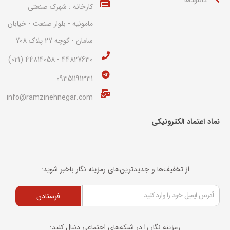
کارخانه : شهرک صنعتی
مامونیه - بلوار صنعت - خیابان
سامان - کوچه 27 پلاک 708
44827630 - 44814058 (021)
09351191331
info@ramzinehnegar.com
نماد اعتماد الکترونیکی​
از تخفیف‌ها و جدیدترین‌های رمزینه نگار باخبر شوید:
فرستادن
رمزینه نگار را در شبکه‌های اجتماعی دنبال کنید: