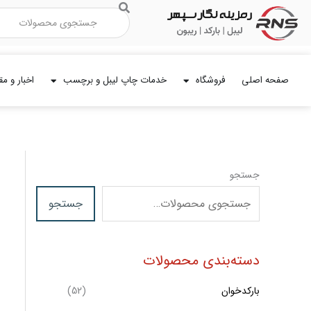
رش
جستجو
ه
حتوا
صفحه اصلی
فروشگاه
خدمات چاپ لیبل و برچسب
اخبار و مق
ح
ح
جستجو
د
د
ا
ا
جستجو
ق
ك
ث
ل
دسته‌بندی محصولات
ر
ق
ی
ق
بارکدخوان
(52)
ي
م