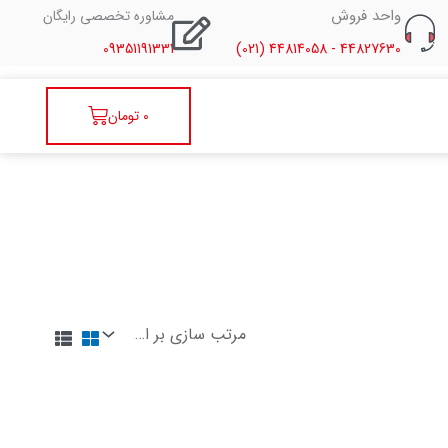
واحد فروش
مشاوره تخصصی رایگان
09351191331
44827630 - 44814058 (021)
سبد
0
تومان
خرید