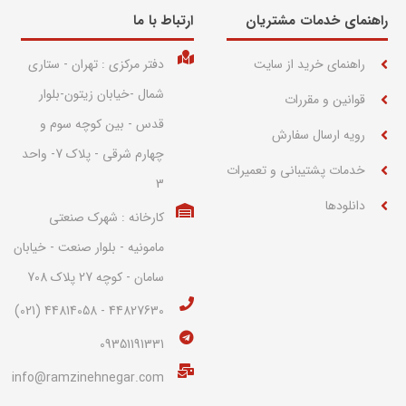
راهنمای خدمات مشتریان
ارتباط با ما​
راهنمای خرید از سایت
دفتر مرکزی : تهران - ستاری
شمال -خیابان زیتون-بلوار
قوانین و مقررات
قدس - بین کوچه سوم و
رویه ارسال سفارش
چهارم شرقی - پلاک 7- واحد
خدمات پشتیبانی و تعمیرات
3
دانلودها
کارخانه : شهرک صنعتی
مامونیه - بلوار صنعت - خیابان
سامان - کوچه 27 پلاک 708
44827630 - 44814058 (021)
09351191331
info@ramzinehnegar.com