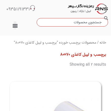
رش
09351191331
ه
حتوا
جستجو
دسته‌بندی نشده
Sorted
خانه
/ محصولات برچسب خورده “برچسب و لیبل کاغذی 70×80”
by
latest
برچسب و لیبل کاغذی 70×80
Showing all 2 results