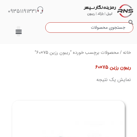
رش
09351191331
ه
حتوا
جستجو
دسته‌بندی نشده
خانه
/ محصولات برچسب خورده “ریبون رزین 75×60”
ریبون رزین 75×60
نمایش یک نتیجه