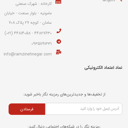
کارخانه : شهرک صنعتی
مامونیه - بلوار صنعت - خیابان
سامان - کوچه 27 پلاک 708
44827630 - 44814058 (021)
09351191331
info@ramzinehnegar.com
نماد اعتماد الکترونیکی​
از تخفیف‌ها و جدیدترین‌های رمزینه نگار باخبر شوید:
فرستادن
رمزینه نگار را در شبکه‌های اجتماعی دنبال کنید: