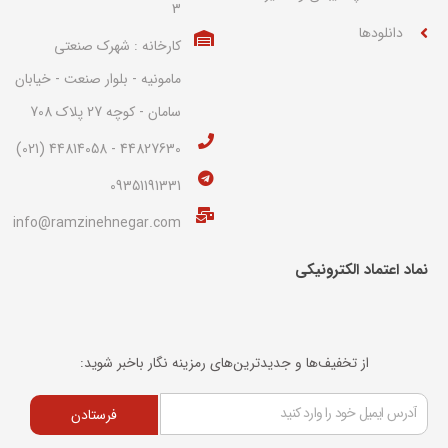
3
دانلودها
کارخانه : شهرک صنعتی
مامونیه - بلوار صنعت - خیابان
سامان - کوچه 27 پلاک 708
44827630 - 44814058 (021)
09351191331
info@ramzinehnegar.com
نماد اعتماد الکترونیکی​
از تخفیف‌ها و جدیدترین‌های رمزینه نگار باخبر شوید:
فرستادن