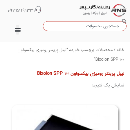
رش
09351191331
ه
حتوا
جستجو
دسته‌بندی نشده
خانه
/ محصولات برچسب خورده “لیبل پرینتر رومیزی بیکسولون
Bixolon SPP 100”
لیبل پرینتر رومیزی بیکسولون Bixolon SPP 100
نمایش یک نتیجه