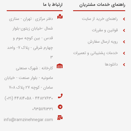
راهنمای خدمات مشتریان
ارتباط با ما​
راهنمای خرید از سایت
دفتر مرکزی : تهران - ستاری
شمال -خیابان زیتون-بلوار
قوانین و مقررات
قدس - بین کوچه سوم و
رویه ارسال سفارش
چهارم شرقی - پلاک 7- واحد
خدمات پشتیبانی و تعمیرات
3
دانلودها
کارخانه : شهرک صنعتی
مامونیه - بلوار صنعت - خیابان
سامان - کوچه 27 پلاک 708
44827630 - 44814058 (021)
09351191331
info@ramzinehnegar.com