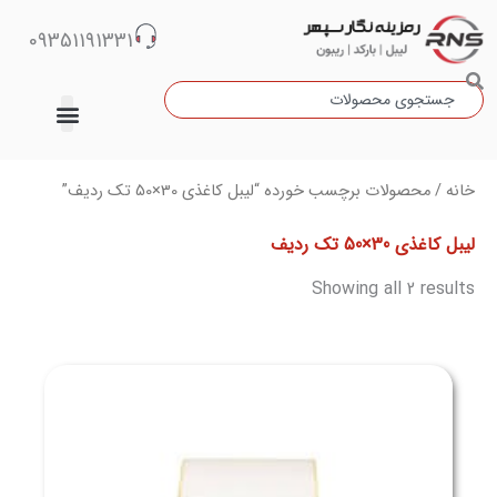
رش
09351191331
ه
حتوا
جستجو
دسته‌بندی نشده
Sorted
خانه
/ محصولات برچسب خورده “لیبل کاغذی 30×50 تک ردیف”
by
latest
لیبل کاغذی 30×50 تک ردیف
Showing all 2 results