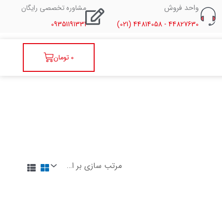
واحد فروش
مشاوره تخصصی رایگان
09351191331
44827630 - 44814058 (021)
سبد
0
تومان
خرید