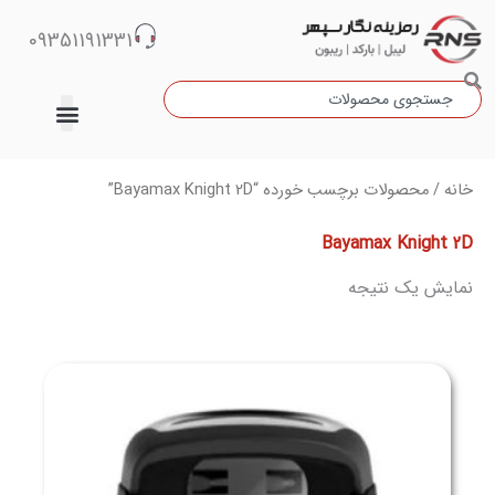
رش
09351191331
ه
حتوا
جستجو
دسته‌بندی نشده
خانه
/ محصولات برچسب خورده “Bayamax Knight 2D”
Bayamax Knight 2D
نمایش یک نتیجه