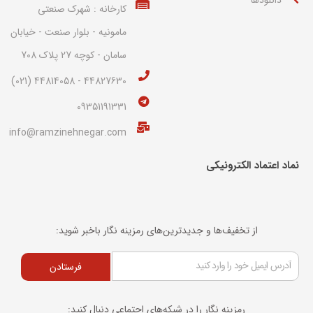
کارخانه : شهرک صنعتی
مامونیه - بلوار صنعت - خیابان
سامان - کوچه 27 پلاک 708
44827630 - 44814058 (021)
09351191331
info@ramzinehnegar.com
نماد اعتماد الکترونیکی​
از تخفیف‌ها و جدیدترین‌های رمزینه نگار باخبر شوید:
فرستادن
رمزینه نگار را در شبکه‌های اجتماعی دنبال کنید: