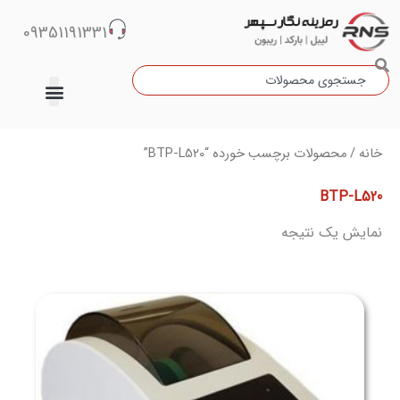
رش
09351191331
ه
حتوا
جستجو
دسته‌بندی نشده
خانه
/ محصولات برچسب خورده “BTP-L520”
BTP-L520
نمایش یک نتیجه