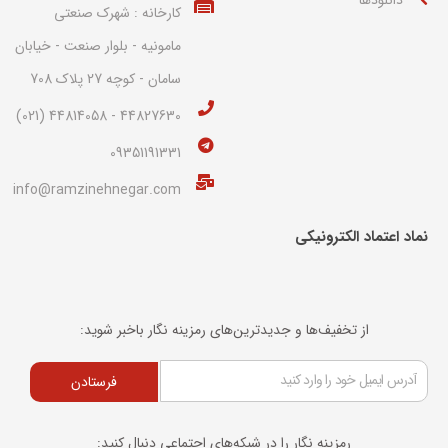
کارخانه : شهرک صنعتی
مامونیه - بلوار صنعت - خیابان
سامان - کوچه 27 پلاک 708
44827630 - 44814058 (021)
09351191331
info@ramzinehnegar.com
نماد اعتماد الکترونیکی​
از تخفیف‌ها و جدیدترین‌های رمزینه نگار باخبر شوید:
فرستادن
رمزینه نگار را در شبکه‌های اجتماعی دنبال کنید: