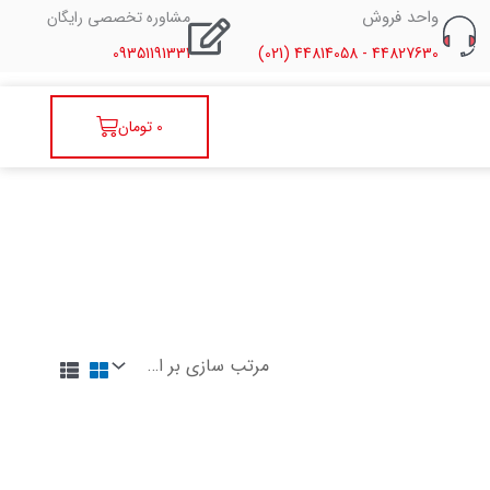
واحد فروش
مشاوره تخصصی رایگان
09351191331
44827630 - 44814058 (021)
سبد
0
تومان
خرید