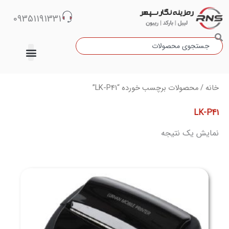
رش
09351191331
ه
حتوا
جستجو
دسته‌بندی نشده
خانه
/ محصولات برچسب خورده “LK-P41”
LK-P41
نمایش یک نتیجه