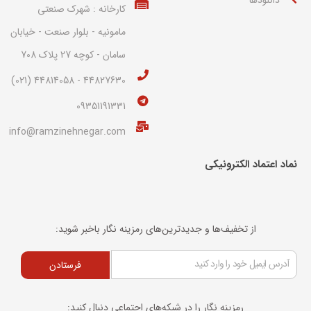
کارخانه : شهرک صنعتی
مامونیه - بلوار صنعت - خیابان
سامان - کوچه 27 پلاک 708
44827630 - 44814058 (021)
09351191331
info@ramzinehnegar.com
نماد اعتماد الکترونیکی​
از تخفیف‌ها و جدیدترین‌های رمزینه نگار باخبر شوید:
فرستادن
رمزینه نگار را در شبکه‌های اجتماعی دنبال کنید: