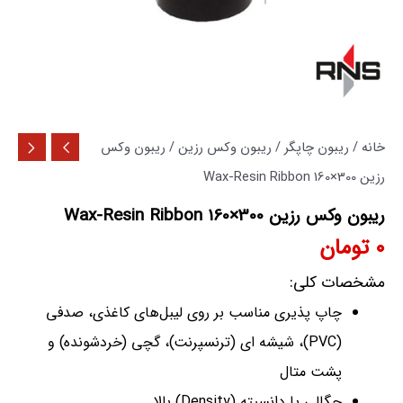
خانه
/
ریبون چاپگر
/
ریبون وکس رزین
/ ریبون وکس
رزین 300×160 Wax-Resin Ribbon
ریبون وکس رزین 300×160 Wax-Resin Ribbon
0
تومان
مشخصات کلی:
چاپ پذیری مناسب بر روی لیبل‌های کاغذی، صدفی
(PVC)، شیشه ای (ترنسپرنت)، گچی (خردشونده) و
پشت متال
چگالی یا دانسیته (Density) بالا