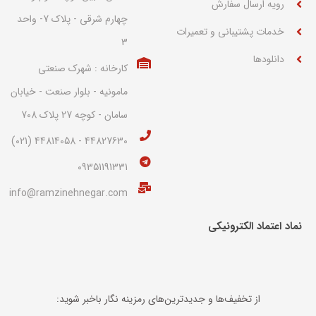
رویه ارسال سفارش
چهارم شرقی - پلاک 7- واحد
خدمات پشتیبانی و تعمیرات
3
دانلودها
کارخانه : شهرک صنعتی
مامونیه - بلوار صنعت - خیابان
سامان - کوچه 27 پلاک 708
44827630 - 44814058 (021)
09351191331
info@ramzinehnegar.com
نماد اعتماد الکترونیکی​
از تخفیف‌ها و جدیدترین‌های رمزینه نگار باخبر شوید: