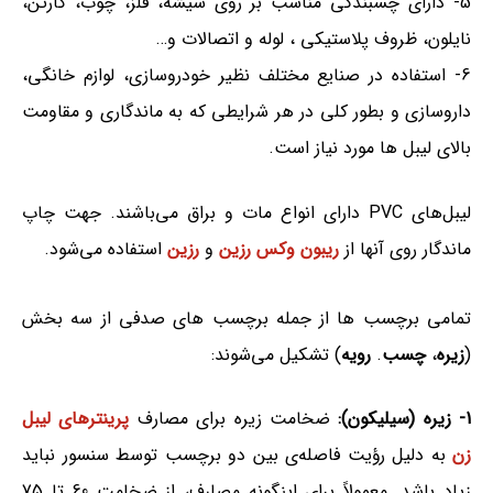
5- دارای چسبندگی مناسب بر روی شیشه، فلز، چوب، کارتن،
نایلون، ظروف پلاستیکی ، لوله و اتصالات و…
6- استفاده در صنایع مختلف نظیر خودروسازی، لوازم خانگی،
داروسازی و بطور کلی در هر شرایطی که به ماندگاری و مقاومت
بالای لیبل ها مورد نیاز است.
لیبل‌های PVC دارای انواع مات و براق می‌باشند. جهت چاپ
ماندگار روی آنها از
ریبون وکس رزین
و
رزین
استفاده می‌شود.
تمامی برچسب ها از جمله برچسب های صدفی از سه بخش
(
زیره
،
چسب
.
رویه
) تشکیل می‌شوند:
1- زیره (سیلیکون):
ضخامت زیره برای مصارف
پرینترهای لیبل
زن
به دلیل رؤیت فاصله‌ی بین دو برچسب توسط سنسور نباید
زیاد باشد. معمولاً برای اینگونه مصارف، از ضخامت 60 تا 75