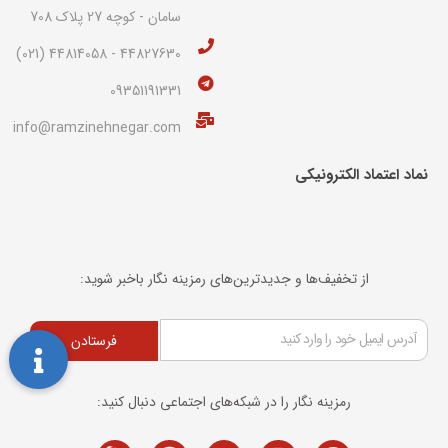
سامان - کوچه 27 پلاک 708
44827630 - 44814058 (021)
09351191331
info@ramzinehnegar.com
نماد اعتماد الکترونیکی​
از تخفیف‌ها و جدیدترین‌های رمزینه نگار باخبر شوید:
فرستادن
رمزینه نگار را در شبکه‌های اجتماعی دنبال کنید: