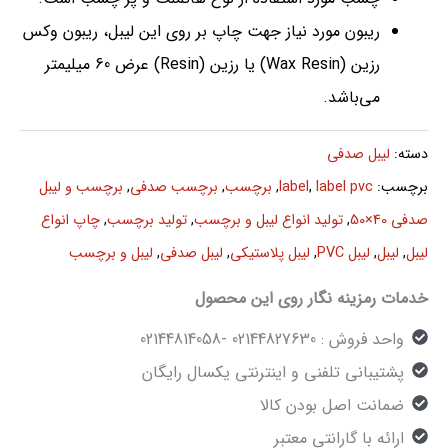
ریبون مورد نیاز جهت چاپ بر روی این لیبل، ریبون وکس
رزین (Wax Resin) یا رزین (Resin) عرض 60 میلیمتر
می‌باشد.
دسته:
لیبل صدفی
برچسب:
label pvc
,
label
,
برچسب
,
برچسب صدفی
,
برچسب و لیبل
صدفی 40×50
,
تولید انواع لیبل و برچسب
,
تولید برچسب
,
چاپ انواع
لیبل
,
لیبل
,
لیبل PVC
,
لیبل پلاستیکی
,
لیبل صدفی
,
لیبل و برچسب
خدمات رمزینه نگار روی این محصول
واحد فروش : 02144827630 -02144814058
پشتیبانی تلفنی و اینترنتی یکسال رایگان
ضمانت اصل بودن کالا
ارائه با گارانتی معتبر