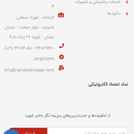
خدمات پشتیبانی و تعمیرات
3
دانلودها
کارخانه : شهرک صنعتی
مامونیه - بلوار صنعت - خیابان
سامان - کوچه 27 پلاک 708
44827630 - 44814058 (021)
09351191331
info@ramzinehnegar.com
نماد اعتماد الکترونیکی​
از تخفیف‌ها و جدیدترین‌های رمزینه نگار باخبر شوید:
فرستادن