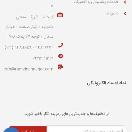
خدمات پشتیبانی و تعمیرات
3
دانلودها
کارخانه : شهرک صنعتی
مامونیه - بلوار صنعت - خیابان
سامان - کوچه 27 پلاک 708
44827630 - 44814058 (021)
09351191331
info@ramzinehnegar.com
نماد اعتماد الکترونیکی​
از تخفیف‌ها و جدیدترین‌های رمزینه نگار باخبر شوید:
فرستادن