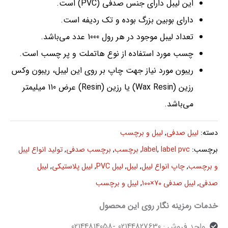
این لیبل دارای جنس صدفی (PVC) است.
دارای بوبین بزرگ بوده و تک ردیفه است.
تعداد لیبل موجود در هر رول 1000 عدد می‌باشد.
چسب مورد استفاده از نوع هاتملت و پر چسب است.
ریبون مورد نیاز جهت چاپ بر روی این لیبل، ریبون وکس
رزین (Wax Resin) یا رزین (Resin) عرض 110 میلیمتر
می‌باشد.
دسته:
لیبل صدفی
,
لیبل و برچسب
برچسب:
label pvc
,
label
,
برچسب
,
برچسب صدفی
,
تولید انواع لیبل
و برچسب
,
چاپ انواع لیبل
,
لیبل
,
لیبل PVC
,
لیبل پلاستیکی
,
لیبل
صدفی
,
لیبل صدفی 70×100
,
لیبل و برچسب
خدمات رمزینه نگار روی این محصول
واحد فروش : 02144827630 -02144814058