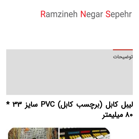
توضیحات
توضیحات تکمیلی
نظرات (0)
لیبل کابل (برچسب کابل) PVC سایز 33 *
80 میلیمتر