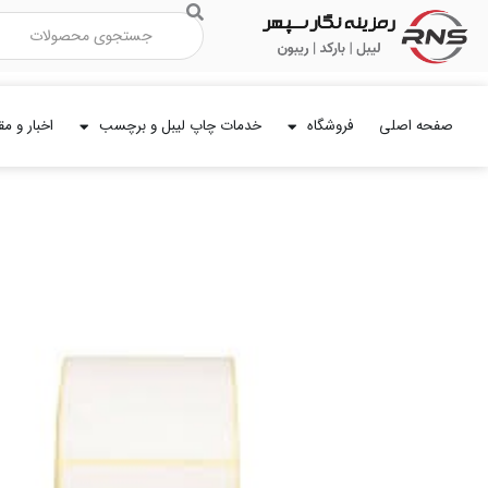
رش
جستجو
ه
حتوا
صفحه اصلی
فروشگاه
خدمات چاپ لیبل و برچسب
اخبار و مق
لیبل
کاغذی
30×50
میلیمتر
تک
ردیف
1500