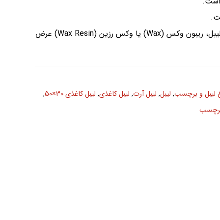
ت.
ریبون مورد نیاز جهت چاپ بر روی این لیبل، ریبون وکس (Wax) یا وکس رزین (Wax Resin) عرض
ع لیبل و برچسب
,
لیبل
,
لیبل آرت
,
لیبل کاغذی
,
لیبل کاغذی 30×50
,
 برچسب