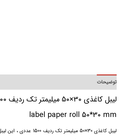
توضیحات
توضیحات تکمیلی
نظرات (0)
لیبل کاغذی 30×50 میلیمتر تک ردیف 1500 عددی
label paper roll 50*30 mm
لیبل کاغذی 30×50 میل