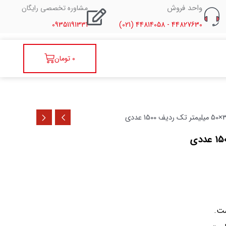
واحد فروش
مشاوره تخصصی رایگان
09351191331
44827630 - 44814058 (021)
سبد
0
تومان
خرید
ست.