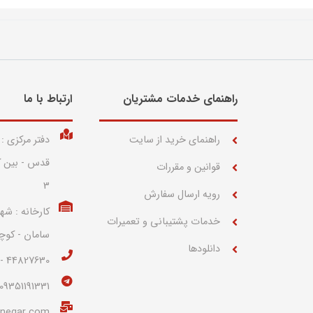
راهنمای خدمات مشتریان
ارتباط با ما​
راهنمای خرید از سایت
دفتر مرکزی :
قوانین و مقررات
3
رویه ارسال سفارش
کارخانه : شه
خدمات پشتیبانی و تعمیرات
سامان - کوچه 27 پلاک 
دانلودها
44827630 - 44814058 (021)
09351191331
hnegar.com