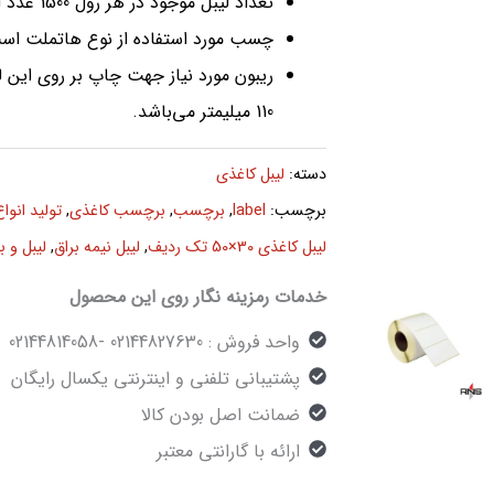
تعداد لیبل موجود در هر رول 1500 عدد است.
چسب مورد استفاده از نوع هاتملت اس
110 میلیمتر می‌باشد.
دسته:
لیبل کاغذی
برچسب:
label
,
برچسب
,
برچسب کاغذی
,
تولید انوا
لیبل کاغذی 30×50 تک ردیف
,
لیبل نیمه براق
,
لیبل و
خدمات رمزینه نگار روی این محصول
واحد فروش : 02144827630 -02144814058
پشتیبانی تلفنی و اینترنتی یکسال رایگان
ضمانت اصل بودن کالا
ارائه با گارانتی معتبر