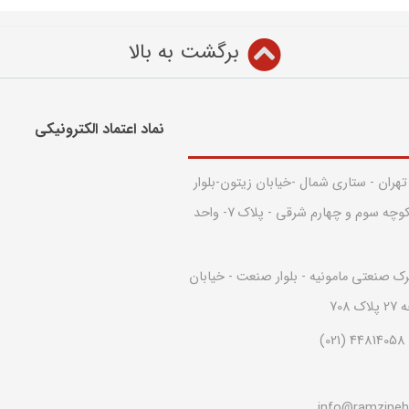
برگشت به بالا
نماد اعتماد الکترونیکی​
 تهران - ستاری شمال -خیابان زیتون-بلوار
قدس - بین کوچه سوم و چهارم شرقی - پلاک 7- واحد
رک صنعتی مامونیه - بلوار صنعت - خیابان
708
info@ramzine