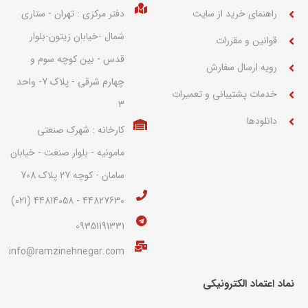
راهنمای خرید از سایت
دفتر مرکزی : تهران - ستاری
شمال -خیابان زیتون-بلوار
قوانین و مقررات
قدس - بین کوچه سوم و
رویه ارسال سفارش
چهارم شرقی - پلاک 7- واحد
خدمات پشتیبانی و تعمیرات
3
دانلودها
کارخانه : شهرک صنعتی
مامونیه - بلوار صنعت - خیابان
سامان - کوچه 27 پلاک 708
44827630 - 44814058 (021)
09351191331
info@ramzinehnegar.com
نماد اعتماد الکترونیکی​