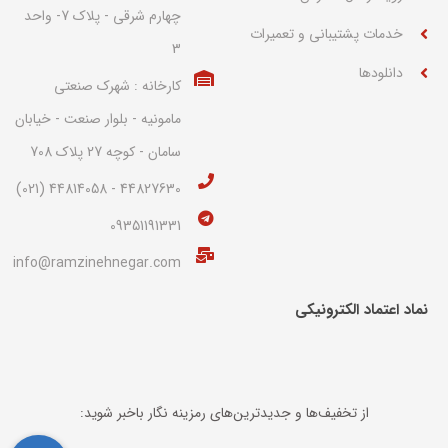
چهارم شرقی - پلاک 7- واحد
خدمات پشتیبانی و تعمیرات
3
دانلودها
کارخانه : شهرک صنعتی
مامونیه - بلوار صنعت - خیابان
سامان - کوچه 27 پلاک 708
44827630 - 44814058 (021)
09351191331
info@ramzinehnegar.com
نماد اعتماد الکترونیکی​
از تخفیف‌ها و جدیدترین‌های رمزینه نگار باخبر شوید: