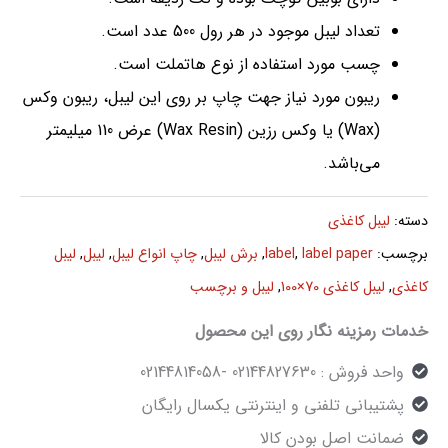
تعداد لیبل موجود در هر رول 500 عدد است.
چسب مورد استفاده از نوع هاتملت است.
ریبون مورد نیاز جهت چاپ بر روی این لیبل، ریبون وکس
(Wax) یا وکس رزین (Wax Resin) عرض 110 میلیمتر
می‌باشد.
دسته:
لیبل کاغذی
برچسب:
label paper
,
label
,
برش لیبل
,
چاپ انواع لیبل
,
لیبل
,
لیبل
کاغذی
,
لیبل کاغذی 70×100
,
لیبل و برچسب
خدمات رمزینه نگار روی این محصول
واحد فروش : 02144827630 -02144814058
پشتیبانی تلفنی و اینترنتی یکسال رایگان
ضمانت اصل بودن کالا