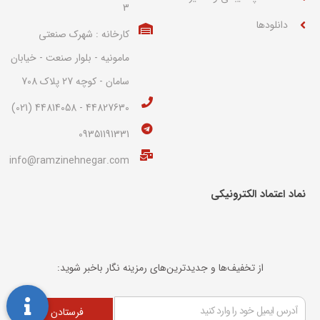
3
دانلودها
کارخانه : شهرک صنعتی
مامونیه - بلوار صنعت - خیابان
سامان - کوچه 27 پلاک 708
44827630 - 44814058 (021)
09351191331
info@ramzinehnegar.com
نماد اعتماد الکترونیکی​
از تخفیف‌ها و جدیدترین‌های رمزینه نگار باخبر شوید:
فرستادن