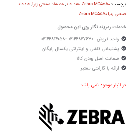
برچسب:
Zebra MC55A0
,
هند هلد
,
هندهلد صنعتی زبرا
,
هندهلد
صنعتی زبرا Zebra MC55A0
خدمات رمزینه نگار روی این محصول
واحد فروش : 02144827630 -02144814058
پشتیبانی تلفنی و اینترنتی یکسال رایگان
ضمانت اصل بودن کالا
ارائه با گارانتی معتبر
در انبار موجود نمی باشد