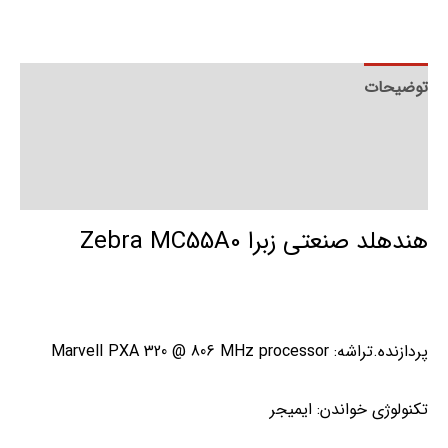
توضیحات
توضیحات تکمیلی
نظرات (0)
هندهلد صنعتی زبرا Zebra MC55A0
پردازنده.تراشه:
Marvell PXA 320 @ 806 MHz processor
تکنولوژی خواندن:
ایمیجر