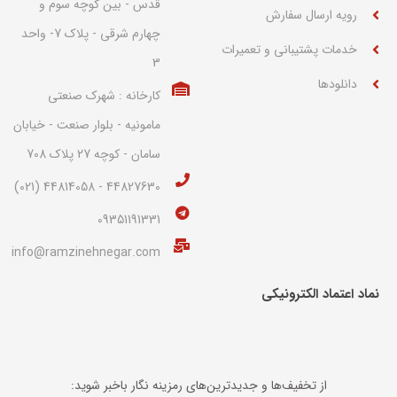
قدس - بین کوچه سوم و
رویه ارسال سفارش
چهارم شرقی - پلاک 7- واحد
خدمات پشتیبانی و تعمیرات
3
دانلودها
کارخانه : شهرک صنعتی
مامونیه - بلوار صنعت - خیابان
سامان - کوچه 27 پلاک 708
44827630 - 44814058 (021)
09351191331
info@ramzinehnegar.com
نماد اعتماد الکترونیکی​
از تخفیف‌ها و جدیدترین‌های رمزینه نگار باخبر شوید: