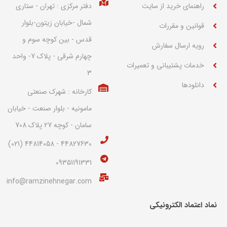
راهنمای خرید از سایت
دفتر مرکزی : تهران - ستاری
شمال -خیابان زیتون-بلوار
قوانین و مقررات
قدس - بین کوچه سوم و
رویه ارسال سفارش
چهارم شرقی - پلاک 7- واحد
خدمات پشتیبانی و تعمیرات
3
دانلودها
کارخانه : شهرک صنعتی
مامونیه - بلوار صنعت - خیابان
سامان - کوچه 27 پلاک 708
44827630 - 44814058 (021)
09351191331
info@ramzinehnegar.com
نماد اعتماد الکترونیکی​