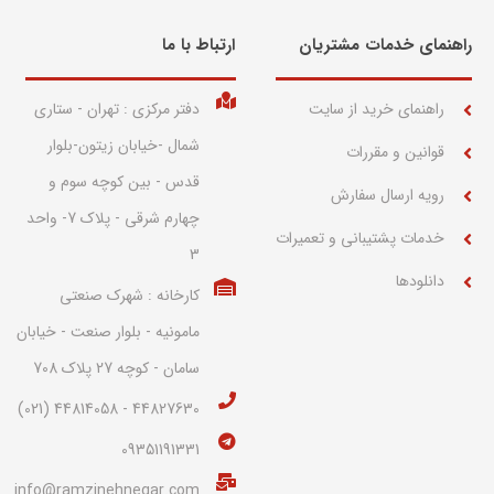
راهنمای خدمات مشتریان
ارتباط با ما​
راهنمای خرید از سایت
دفتر مرکزی : تهران - ستاری
شمال -خیابان زیتون-بلوار
قوانین و مقررات
قدس - بین کوچه سوم و
رویه ارسال سفارش
چهارم شرقی - پلاک 7- واحد
خدمات پشتیبانی و تعمیرات
3
دانلودها
کارخانه : شهرک صنعتی
مامونیه - بلوار صنعت - خیابان
سامان - کوچه 27 پلاک 708
44827630 - 44814058 (021)
09351191331
info@ramzinehnegar.com