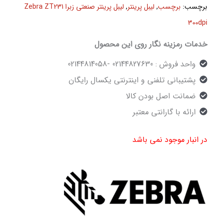
برچسب:
برچسب
,
لیبل پرینتر
,
لیبل پرینتر صنعتی زبرا Zebra ZT231
300dpi
خدمات رمزینه نگار روی این محصول
واحد فروش : 02144827630 -02144814058
پشتیبانی تلفنی و اینترنتی یکسال رایگان
ضمانت اصل بودن کالا
ارائه با گارانتی معتبر
در انبار موجود نمی باشد