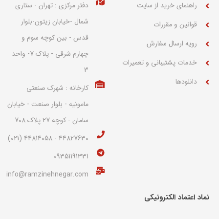
راهنمای خرید از سایت
دفتر مرکزی : تهران - ستاری
شمال -خیابان زیتون-بلوار
قوانین و مقررات
قدس - بین کوچه سوم و
رویه ارسال سفارش
چهارم شرقی - پلاک 7- واحد
خدمات پشتیبانی و تعمیرات
3
دانلودها
کارخانه : شهرک صنعتی
مامونیه - بلوار صنعت - خیابان
سامان - کوچه 27 پلاک 708
44827630 - 44814058 (021)
09351191331
info@ramzinehnegar.com
نماد اعتماد الکترونیکی​