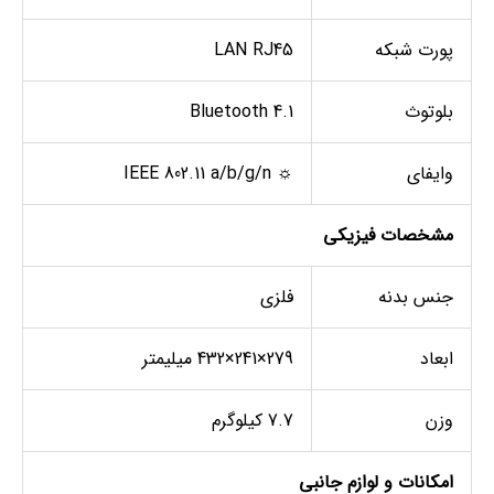
پورت شبکه
LAN RJ45
بلوتوث
Bluetooth 4.1
وایفای
☼ IEEE 802.11 a/b/g/n
مشخصات فیزیکی
جنس بدنه
فلزی
ابعاد
279×241×432 میلیمتر
وزن
7.7 کیلوگرم
امکانات و لوازم جانبی