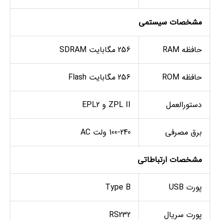
مشخصات سیستمی
حافظه RAM
256 مگابایت SDRAM
حافظه ROM
256 مگابایت Flash
دستورالعمل
ZPL II و EPL2
برق مصرفی
100-240 ولت AC
مشخصات ارتباطاتی
پورت USB
Type B
پورت سریال
RS232