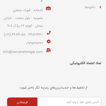
3
دانلودها
کارخانه : شهرک صنعتی
مامونیه - بلوار صنعت - خیابان
سامان - کوچه 27 پلاک 708
44827630 - 44814058 (021)
09351191331
info@ramzinehnegar.com
نماد اعتماد الکترونیکی​
از تخفیف‌ها و جدیدترین‌های رمزینه نگار باخبر شوید:
فرستادن