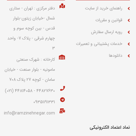
راهنمای خرید از سایت
دفتر مرکزی : تهران - ستاری
شمال -خیابان زیتون-بلوار
قوانین و مقررات
قدس - بین کوچه سوم و
رویه ارسال سفارش
چهارم شرقی - پلاک 7- واحد
خدمات پشتیبانی و تعمیرات
3
دانلودها
کارخانه : شهرک صنعتی
مامونیه - بلوار صنعت - خیابان
سامان - کوچه 27 پلاک 708
44827630 - 44814058 (021)
09351191331
info@ramzinehnegar.com
نماد اعتماد الکترونیکی​