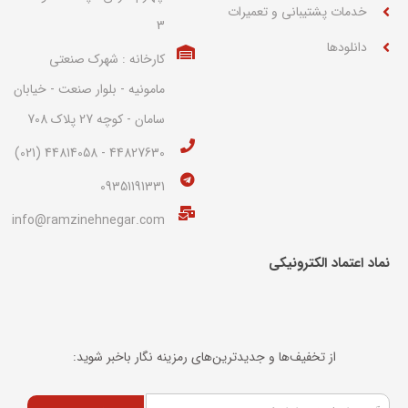
خدمات پشتیبانی و تعمیرات
3
دانلودها
کارخانه : شهرک صنعتی
مامونیه - بلوار صنعت - خیابان
سامان - کوچه 27 پلاک 708
44827630 - 44814058 (021)
09351191331
info@ramzinehnegar.com
نماد اعتماد الکترونیکی​
از تخفیف‌ها و جدیدترین‌های رمزینه نگار باخبر شوید: