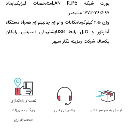
پورت شبکه LAN RJ45مشخصات فیزیکیابعاد
۲۹۷×۲۲۶×۱۷۷ میلیمتر
وزن ۲٫۵ کیلوگرمامکانات و لوازم جانبیلوازم همراه دستگاه
آداپتور و کابل رابط USBپشتیبانی اینترنتی رایگان
یکساله شرکت رمزینه نگار سپهر
نصب و راه‌اندازی
ارسال به سراسر کشور
پشتیبانی فنی
رایگان تجهیزات
سخت‌افزاری