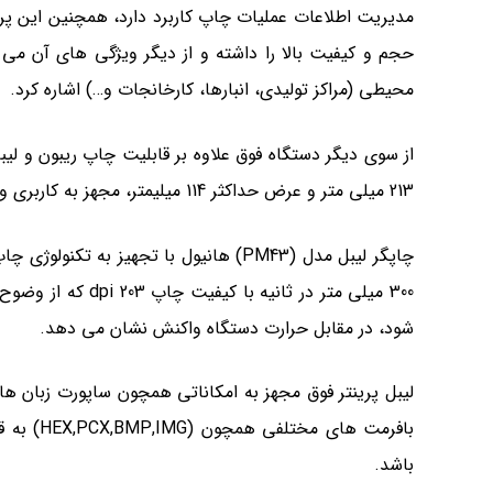
محیطی (مراکز تولیدی، انبارها، کارخانجات و…) اشاره کرد.
از سوی دیگر دستگاه فوق علاوه بر قابلیت چاپ ریبون و لیب
213 میلی متر و عرض حداکثر 114 میلیمتر، مجهز به کاربری و سنسورهای حرارت، سنسور کاغذ قابل تنظیم و همچنین سنسور ریبون می باشد.
چاپگر لیبل مدل (PM43) هانیول با تج
شود، در مقابل حرارت دستگاه واکنش نشان می دهد.
لیبل پرینتر فوق مجهز به امکاناتی همچون ساپورت زبان های برنامه نویسی (C#.NET) می باشد وضمن بهره من
بافرمت های مختلفی همچون (
HEX,PCX,BMP,IMG
باشد.