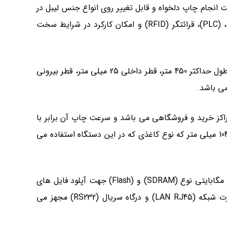
ات چاپ کاربرد دارد، همچنین این پرینتر بعنوان یک چاپگر صنعتی پرتوان برچسب و بارکد و (RFID)، قابلیت انجام چاپ دلخواه و قابل تغییر روی انواع جنس لیبل در
حجم و کیفیت بالا را داشته و از دیگر ویژگی های آن می توان به قابلیت برنامه نویسی و اتصال به شبکه (LAN)، صفحه کلید، (PLC)، قرائتگر (RFID) و امکان کارکرد در شرایط سخت
مجهز به چاپ بارکد هم می باشد و با قابلیت تغذیه ریبون های با طول حداکثر 450 متر، قطر داخلی 25 میلی متر، قطر بیرونی
مچون مراکز خرید و فروشگاهی می باشد و سرعت چاپ آن برابر با
300 میلی متر در ثانیه با کیفیت چاپ 203 dpi که از وضوح فوق العاده ای برخودار است، عرض چاپ لیبل پرینتر اس ان بی سی 104 میلی متر که نوع کاغذی که در این دستگاه استفاده می
SDRAM
) و (Flash) جهت آپلود فایل های
) به قابلیت اتصال به پورت نوع (USB Type-B) جهت ارتباط با رایانه، پورت شبکه (LAN RJ45) و درگاه سریال (RS232) مجهز می