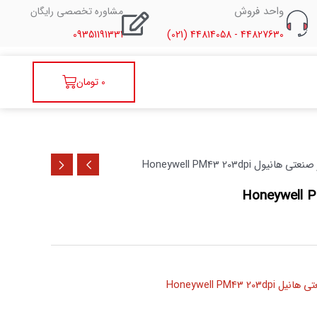
واحد فروش
مشاوره تخصصی رایگان
09351191331
44827630 - 44814058 (021)
سبد
0
تومان
خرید
نیول Honeywell PM43 203dpi
Honeywell PM43 203d