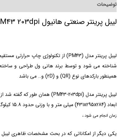
توضیحات
توضیحات تکمیلی
لیبل پرینتر صنعتی هانیول Honeywell PM43 203dpi
لیبل پرینتر مدل (PM43) از تکنولوژی چ
شناخته می شود و توسط برند هانی ول طراحی و ساخته 
همینطور بارکدهای نوع (
QR
) و (
2D
) و… می باشد
ابعاد (431x295x284) میلی متر و با وزنی حدود 15.8 کیلوگرم بوده که بسیار مناسب کاربری با مصارف چاپی متوسط به بالاست
زمان انجام می شود.
،