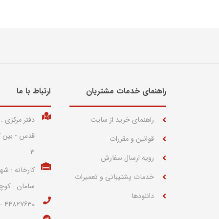
راهنمای خدمات مشتریان
ارتباط با ما​
راهنمای خرید از سایت
دفتر مرکزی :
قوانین و مقررات
3
رویه ارسال سفارش
کارخانه : شه
خدمات پشتیبانی و تعمیرات
سامان - کوچه 27 پلاک 
دانلودها
44827630 - 44814058 (021)