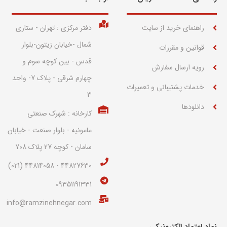
راهنمای خرید از سایت
دفتر مرکزی : تهران - ستاری
شمال -خیابان زیتون-بلوار
قوانین و مقررات
قدس - بین کوچه سوم و
رویه ارسال سفارش
چهارم شرقی - پلاک 7- واحد
خدمات پشتیبانی و تعمیرات
3
دانلودها
کارخانه : شهرک صنعتی
مامونیه - بلوار صنعت - خیابان
سامان - کوچه 27 پلاک 708
44827630 - 44814058 (021)
09351191331
info@ramzinehnegar.com
نماد اعتماد الکترونیکی​