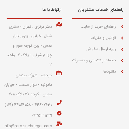
راهنمای خدمات مشتریان
ارتباط با ما​
راهنمای خرید از سایت
دفتر مرکزی : تهران - ستاری
شمال -خیابان زیتون-بلوار
قوانین و مقررات
قدس - بین کوچه سوم و
رویه ارسال سفارش
چهارم شرقی - پلاک 7- واحد
خدمات پشتیبانی و تعمیرات
3
دانلودها
کارخانه : شهرک صنعتی
مامونیه - بلوار صنعت - خیابان
سامان - کوچه 27 پلاک 708
44827630 - 44814058 (021)
09351191331
info@ramzinehnegar.com