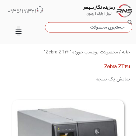
رش
09351191331
ه
حتوا
جستجو
دسته‌بندی نشده
خانه
/ محصولات برچسب خورده “Zebra ZT411”
Zebra ZT411
نمایش یک نتیجه