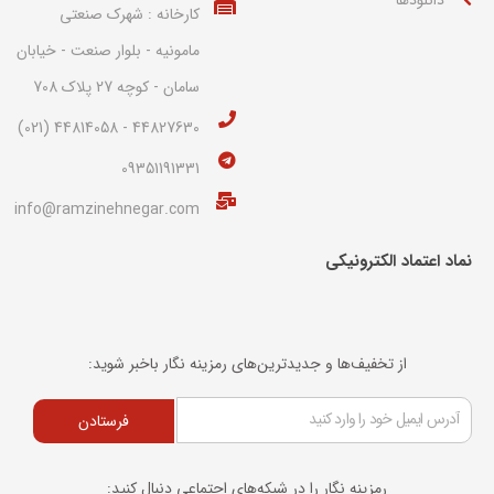
کارخانه : شهرک صنعتی
مامونیه - بلوار صنعت - خیابان
سامان - کوچه 27 پلاک 708
44827630 - 44814058 (021)
09351191331
info@ramzinehnegar.com
نماد اعتماد الکترونیکی​
از تخفیف‌ها و جدیدترین‌های رمزینه نگار باخبر شوید:
فرستادن
رمزینه نگار را در شبکه‌های اجتماعی دنبال کنید: